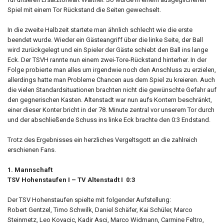
Spiel mit einem Tor Rückstand die Seiten gewechselt.
In die zweite Halbzeit startete man ähnlich schlecht wie die erste
beendet wurde. Wieder ein Gästeangriff über die linke Seite, der Ball
wird zurückgelegt und ein Spieler der Gäste schiebt den Ball ins lange
Eck. Der TSVH rannte nun einem zwei-Tore-Rückstand hinterher. In der
Folge probierte man alles um irgendwie noch den Anschluss zu erzielen,
allerdings hatte man Probleme Chancen aus dem Spiel zu kreieren. Auch
die vielen Standardsituationen brachten nicht die gewünschte Gefahr auf
den gegnerischen Kasten. Altenstadt war nun aufs Kontern beschränkt,
einer dieser Konter bricht in der 78. Minute zentral vor unserem Tor durch
und der abschließende Schuss ins linke Eck brachte den 0:3 Endstand.
Trotz des Ergebnisses ein herzliches Vergeltsgott an die zahlreich
erschienen Fans.
1. Mannschaft
TSV Hohenstaufen I – TV Altenstadt I 0:3
Der TSV Hohenstaufen spielte mit folgender Aufstellung:
Robert Gentzel, Timo Schwilk, Daniel Schäfer, Kai Schüler, Marco
Steinmetz, Leo Kovacic, Kadir Asci, Marco Widmann, Carmine Feltro,