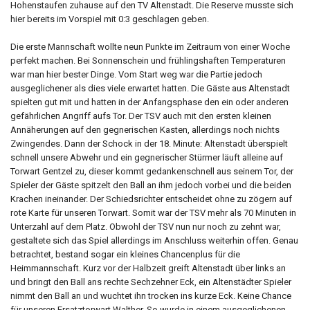
Hohenstaufen zuhause auf den TV Altenstadt. Die Reserve musste sich
hier bereits im Vorspiel mit 0:3 geschlagen geben.
Die erste Mannschaft wollte neun Punkte im Zeitraum von einer Woche
perfekt machen. Bei Sonnenschein und frühlingshaften Temperaturen
war man hier bester Dinge. Vom Start weg war die Partie jedoch
ausgeglichener als dies viele erwartet hatten. Die Gäste aus Altenstadt
spielten gut mit und hatten in der Anfangsphase den ein oder anderen
gefährlichen Angriff aufs Tor. Der TSV auch mit den ersten kleinen
Annäherungen auf den gegnerischen Kasten, allerdings noch nichts
Zwingendes. Dann der Schock in der 18. Minute: Altenstadt überspielt
schnell unsere Abwehr und ein gegnerischer Stürmer läuft alleine auf
Torwart Gentzel zu, dieser kommt gedankenschnell aus seinem Tor, der
Spieler der Gäste spitzelt den Ball an ihm jedoch vorbei und die beiden
Krachen ineinander. Der Schiedsrichter entscheidet ohne zu zögern auf
rote Karte für unseren Torwart. Somit war der TSV mehr als 70 Minuten in
Unterzahl auf dem Platz. Obwohl der TSV nun nur noch zu zehnt war,
gestaltete sich das Spiel allerdings im Anschluss weiterhin offen. Genau
betrachtet, bestand sogar ein kleines Chancenplus für die
Heimmannschaft. Kurz vor der Halbzeit greift Altenstadt über links an
und bringt den Ball ans rechte Sechzehner Eck, ein Altenstädter Spieler
nimmt den Ball an und wuchtet ihn trocken ins kurze Eck. Keine Chance
für unseren Ersatztorwart Walther. So wurde in einem ausgeglichenen